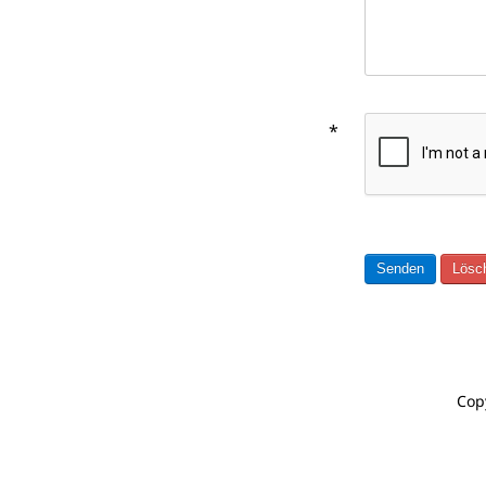
*
Senden
Lösc
Cop